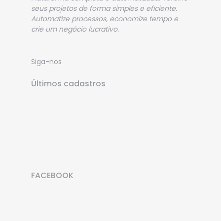
seus projetos de forma simples e eficiente.
Automatize processos, economize tempo e
crie um negócio lucrativo.
Siga-nos
Últimos cadastros
VICTOR HUGO CORBOLAN COCA
FLAVIO RICARDO DA SILVA TAVARES
FACEBOOK
SAMUEL TAYLOR
ARONI
FERNANDO ALCI DUTRA DE OLIVEIRA