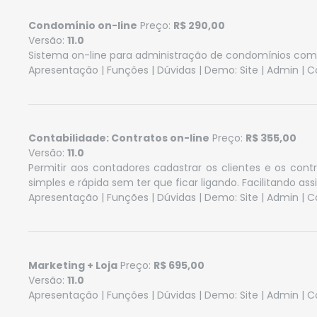
Condomínio on-line
Preço:
R$ 290,00
Versão:
11.0
Sistema on-line para administração de condomínios com
Apresentação
|
Funções
|
Dúvidas
| Demo:
Site
|
Admin
|
C
Contabilidade: Contratos on-line
Preço:
R$ 355,00
Versão:
11.0
Permitir aos contadores cadastrar os clientes e os co
simples e rápida sem ter que ficar ligando. Facilitando ass
Apresentação
|
Funções
|
Dúvidas
| Demo:
Site
|
Admin
|
C
Marketing + Loja
Preço:
R$ 695,00
Versão:
11.0
Apresentação
|
Funções
|
Dúvidas
| Demo:
Site
|
Admin
|
C