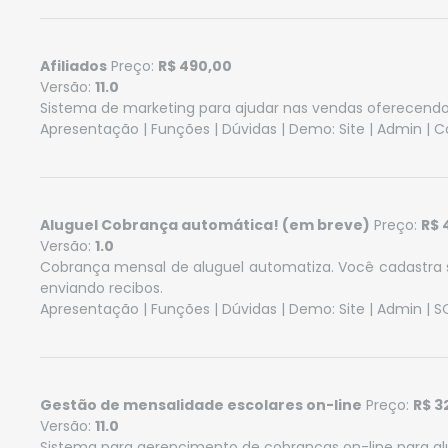
Afiliados
Preço:
R$ 490,00
Versão:
11.0
Sistema de marketing para ajudar nas vendas oferecendo 
Apresentação
|
Funções
|
Dúvidas
| Demo:
Site
|
Admin
|
C
Aluguel Cobrança automática! (em breve)
Preço:
R$ 
Versão:
1.0
Cobrança mensal de aluguel automatiza. Você cadastra 
enviando recibos.
Apresentação
|
Funções
|
Dúvidas
| Demo:
Site
|
Admin
| S
Gestão de mensalidade escolares on-line
Preço:
R$ 3
Versão:
11.0
Sistema para gerencimento de cobranças on-line para al