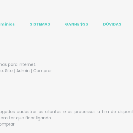
mínios
SISTEMAS
GANHE $$$
DÚVIDAS
s para internet.
o:
Site
|
Admin
|
Comprar
dvogados cadastrar os clientes e os processos a fim de dispo
m ter que ficar ligando.
omprar