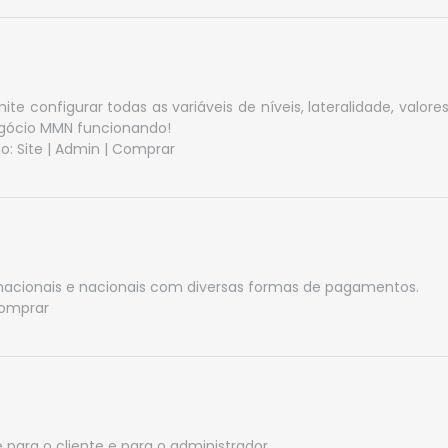
te configurar todas as variáveis de níveis, lateralidade, v
egócio MMN funcionando!
o:
Site
|
Admin
|
Comprar
nacionais e nacionais com diversas formas de pagamentos.
omprar
para o cliente e para o administrador.