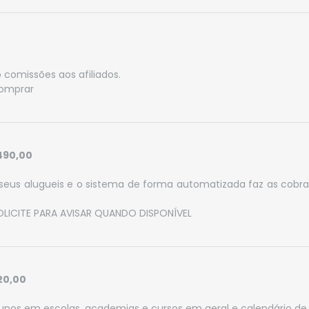
comissões aos afiliados.
omprar
490,00
seus alugueis e o sistema de forma automatizada faz as cobra
OLICITE PARA AVISAR QUANDO DISPONÍVEL
20,00
unos em escolas, academias e cursos em geral e calendário de 