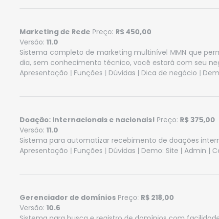
Marketing de Rede
Preço:
R$ 450,00
Versão:
11.0
Sistema completo de marketing multinível MMN que permi
dia, sem conhecimento técnico, você estará com seu n
Apresentação
|
Funções
|
Dúvidas
|
Dica de negócio
| Dem
Doação: Internacionais e nacionais!
Preço:
R$ 375,00
Versão:
11.0
Sistema para automatizar recebimento de doações inter
Apresentação
|
Funções
|
Dúvidas
| Demo:
Site
|
Admin
|
C
Gerenciador de domínios
Preço:
R$ 218,00
Versão:
10.6
Sistema para busca e registro de domínios com facilidade 