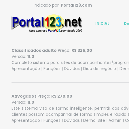
Indicado por:
Portal123.com
INICIAL
Do
Classificados adulto
Preço:
R$ 325,00
Versão:
11.0
Completo sistema para sites de acompanhantes/programa
Apresentação
|
Funções
|
Dúvidas
|
Dica de negócio
| Dem
Advogados
Preço:
R$ 270,00
Versão:
11.0
Este sistema visa de forma inteligente, permitir aos a
clientes possam acompanhar de forma simples e rápida se
Apresentação
|
Funções
|
Dúvidas
| Demo:
Site
|
Admin
|
C